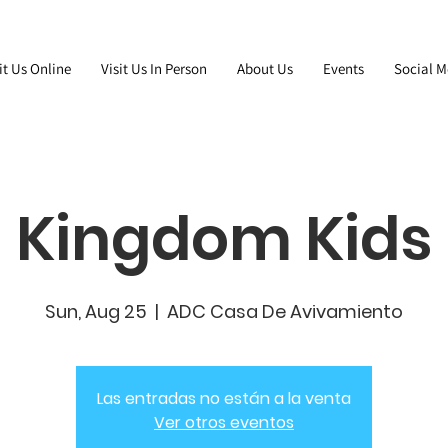
it Us Online
Visit Us In Person
About Us
Events
Social M
Kingdom Kids
Sun, Aug 25
  |  
ADC Casa De Avivamiento
Las entradas no están a la venta
Ver otros eventos