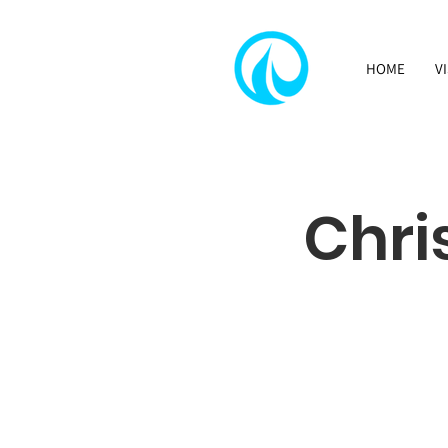
HOME
V
Chri