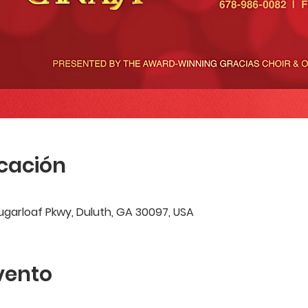
icación
garloaf Pkwy, Duluth, GA 30097, USA
vento