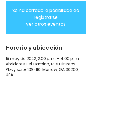
Se ha cerrado la posibilidad de
registrarse
Ver otros eventos
Horario y ubicación
15 may de 2022, 2:00 p. m. – 4:00 p. m.
Abridores Del Camino, 1331 Citizens
Pkwy suite 109-110, Morrow, GA 30260,
USA
ADC Casa de
Avivamiento
ADC Casa De Avivamiento | 1331
Citizens Parkway Suite 110 Morrow,
GA 30260 |
678-489-7464