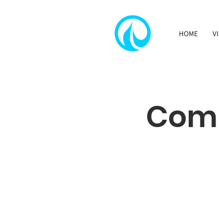
HOME
V
Comi