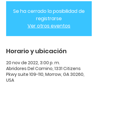
Se ha cerrado la posibilidad de
registrarse
Ver otros eventos
Horario y ubicación
20 nov de 2022, 3:00 p. m.
Abridores Del Camino, 1331 Citizens
Pkwy suite 109-110, Morrow, GA 30260,
USA
ADC Casa de
Avivamiento
ADC Casa De Avivamiento | 1331
Citizens Parkway Suite 110 Morrow,
GA 30260 |
678-489-7464