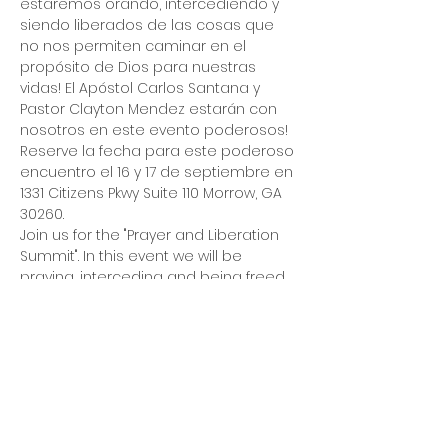
estaremos orando, intercediendo y 
siendo liberados de las cosas que 
no nos permiten caminar en el 
propósito de Dios para nuestras 
vidas! El Apóstol Carlos Santana y 
Pastor Clayton Mendez estarán con 
nosotros en este evento poderosos! 
Reserve la fecha para este poderoso 
encuentro el 16 y 17 de septiembre en 
1331 Citizens Pkwy Suite 110 Morrow, GA 
30260.
Join us for the "Prayer and Liberation 
Summit". In this event we will be 
praying, interceding and being freed 
from the things that do not allow us to 
walk in God's purpose for our lives! 
Apostle Carlos Santana and Pastor 
Clayton Mendez will be with us at this 
powerful event! Save the date for this 
powerful gathering on September 16 
and 17 at 1331 Citizens Pkwy Suite 110 
Morrow, GA 30260.