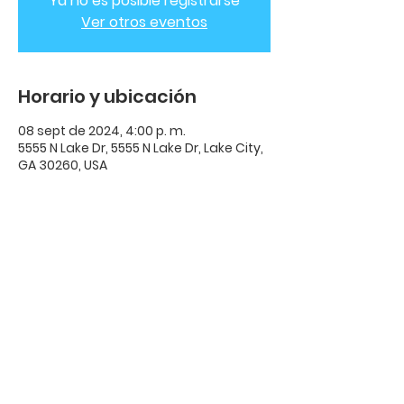
Ya no es posible registrarse
Ver otros eventos
Horario y ubicación
08 sept de 2024, 4:00 p. m.
5555 N Lake Dr, 5555 N Lake Dr, Lake City,
GA 30260, USA
ADC Casa de
Avivamiento
ADC Casa De Avivamiento | 1331
Citizens Parkway Suite 110 Morrow,
GA 30260 |
678-489-7464
Horario: Miércoles 8:00pm - 10:00pm |​​
Domingo 11:00am -3:00pm