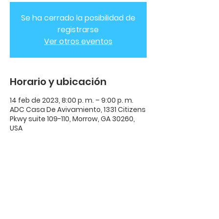
Se ha cerrado la posibilidad de
registrarse
Ver otros eventos
Horario y ubicación
14 feb de 2023, 8:00 p. m. – 9:00 p. m.
ADC Casa De Avivamiento, 1331 Citizens
Pkwy suite 109-110, Morrow, GA 30260,
USA
ADC Casa de
Avivamiento
ADC Casa De Avivamiento | 1331
Citizens Parkway Suite 110 Morrow,
GA 30260 |
678-489-7464