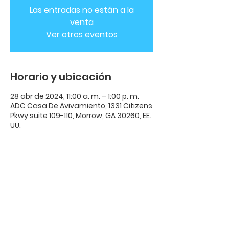
Las entradas no están a la
venta
Ver otros eventos
Horario y ubicación
28 abr de 2024, 11:00 a. m. – 1:00 p. m.
ADC Casa De Avivamiento, 1331 Citizens
Pkwy suite 109-110, Morrow, GA 30260, EE.
UU.
ADC Casa de
Avivamiento
ADC Casa De Avivamiento | 1331
Citizens Parkway Suite 110 Morrow,
GA 30260 |
678-489-7464
Horario: Miércoles 8:00pm - 10:00pm |​​