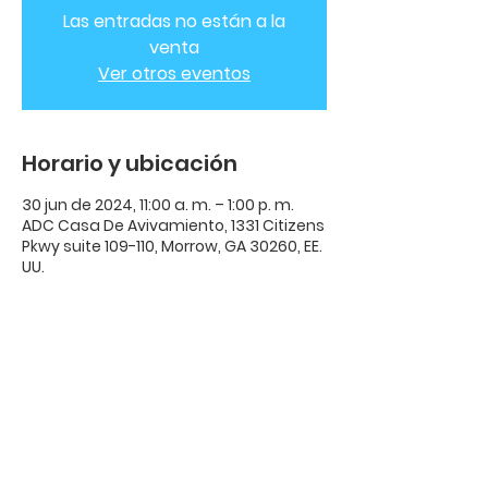
Las entradas no están a la
venta
Ver otros eventos
Horario y ubicación
30 jun de 2024, 11:00 a. m. – 1:00 p. m.
ADC Casa De Avivamiento, 1331 Citizens
Pkwy suite 109-110, Morrow, GA 30260, EE.
UU.
ADC Casa de
Avivamiento
ADC Casa De Avivamiento | 1331
Citizens Parkway Suite 110 Morrow,
GA 30260 |
678-489-7464
Horario: Miércoles 8:00pm - 10:00pm |​​