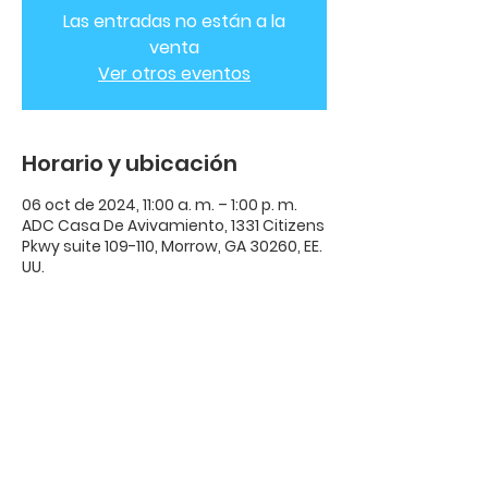
Las entradas no están a la
venta
Ver otros eventos
Horario y ubicación
06 oct de 2024, 11:00 a. m. – 1:00 p. m.
ADC Casa De Avivamiento, 1331 Citizens
Pkwy suite 109-110, Morrow, GA 30260, EE.
UU.
ADC Casa de
Avivamiento
ADC Casa De Avivamiento | 1331
Citizens Parkway Suite 110 Morrow,
GA 30260 |
678-489-7464
Horario: Miércoles 8:00pm - 10:00pm |​​