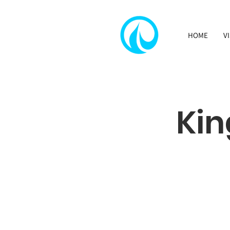
HOME
V
Kin