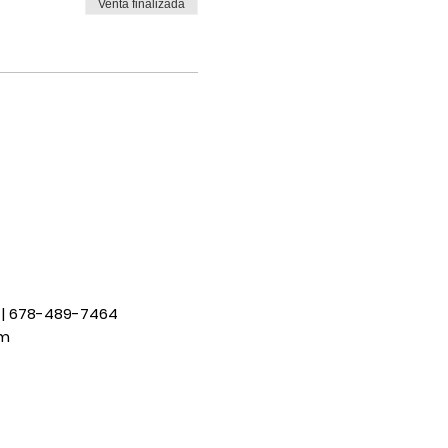
Venta finalizada
0 | 678-489-7464
pm