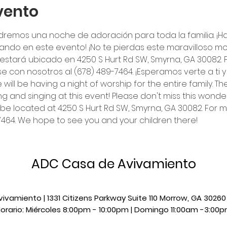
vento
dremos una noche de adoración para toda la familia. ¡Ha
ntando en este evento! ¡No te pierdas este maravilloso m
estará ubicado en 4250 S Hurt Rd SW, Smyrna, GA 30082.
con nosotros al (678) 489-7464. ¡Esperamos verte a ti y a t
ill be having a night of worship for the entire family. The
g and singing at this event! Please don't miss this wonde
l be located at 4250 S Hurt Rd SW, Smyrna, GA 30082. For 
7464. We hope to see you and your children there!
ADC Casa de Avivamiento
vamiento | 1331 Citizens Parkway Suite 110 Morrow, GA 3026
orario: Miércoles 8:00pm - 10:00pm |​​ Domingo 11:00am -3:00