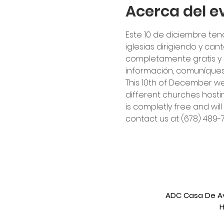
Acerca del e
Este 10 de diciembre ten
iglesias dirigiendo y ca
completamente gratis y 
información, comuníquese 
This 10th of December we w
different churches hostin
is completly free and wil
contact us at (678) 489-
ADC Casa De Avi
H