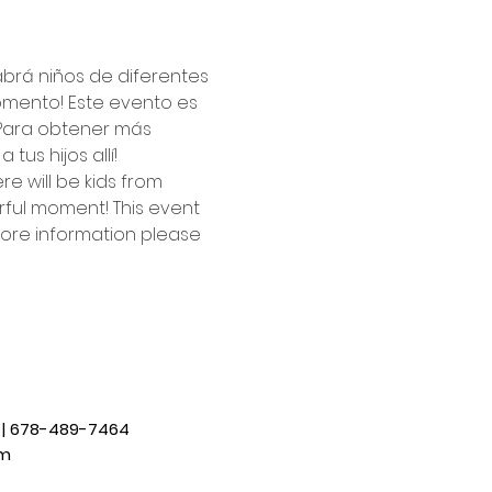
brá niños de diferentes 
omento! Este evento es 
 Para obtener más 
us hijos allí!
re will be kids from 
rful moment! This event 
more information please 
0 | 678-489-7464
pm