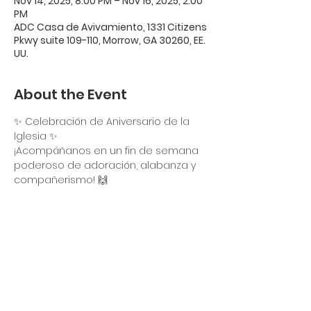
Nov 14, 2025, 8:00 PM – Nov 16, 2025, 2:00
PM
ADC Casa de Avivamiento, 1331 Citizens
Pkwy suite 109-110, Morrow, GA 30260, EE.
UU.
About the Event
✨ Celebración de Aniversario de la 
Iglesia ✨
¡Acompáñanos en un fin de semana 
poderoso de adoración, alabanza y 
compañerismo! 🙌
📅 Viernes, 14 de Nov. | 8:00 PM
📅 Sábado, 15 de Nov. | 6:30 PM
📅 Domingo, 16 de Nov. | 11:00 AM
📍 1331 Citizens Pkwy, Suite 110, Morrow, 
GA 30260