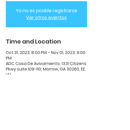
Ya no es posible registrarse
Ver otros eventos
Time and Location
Oct 31, 2023, 8:00 PM – Nov 01, 2023, 9:00
PM
ADC Casa De Avivamiento, 1331 Citizens
Pkwy suite 109-110, Morrow, GA 30260, EE.
UU.
ADC House Of Revival
House of Revival ADC | 1331 Citizens
Parkway Suite 110 Morrow, GA 30260 |
678-489-7464
Opening Times: Wednesdays 8:00pm -