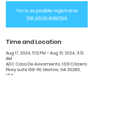
Ya no es posible registrarse
Ver otros eventos
Time and Location
Aug 17, 2024, 11:12 PM – Aug 31, 2024, 3:12
AM
ADC Casa De Avivamiento, 1331 Citizens
Pkwy suite 109-110, Morrow, GA 30260,
USA
ADC House Of Revival
House of Revival ADC | 1331 Citizens
Parkway Suite 110 Morrow, GA 30260 |
678-489-7464
Opening Times: Wednesdays 8:00pm -