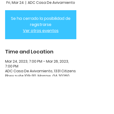
Fri, Mar 24
  |  
ADC Casa De Avivamiento
Se ha cerrado la posibilidad de
registrarse
Ver otros eventos
Time and Location
Mar 24, 2023, 7:00 PM – Mar 26, 2023,
7:00 PM
ADC Casa De Avivamiento, 1331 Citizens
Pkwy suite 109-110, Morrow, GA 30260,
USA
ADC House Of Revival
House of Revival ADC | 1331 Citizens
Parkway Suite 110 Morrow, GA 30260 |