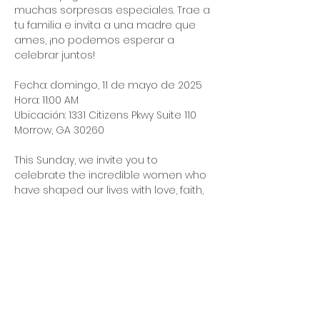
muchas sorpresas especiales. Trae a 
tu familia e invita a una madre que 
ames, ¡no podemos esperar a 
celebrar juntos!
Fecha: domingo, 11 de mayo de 2025
Hora: 11:00 AM
Ubicación: 1331 Citizens Pkwy Suite 110 
Morrow, GA 30260
This Sunday, we invite you to 
celebrate the incredible women who 
have shaped our lives with love, faith, 
and strength. Our Mother’s Day service 
will honor all mothers and mother 
figures with many special surprises. 
Bring your family and invite a mom 
you love—we can’t wait to celebrate 
together!
Date: Sunday, May 11, 2025